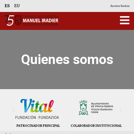
ES
EU
Acceso Socios
Quienes somos
‹
›
PATROCINADOR PRINCIPAL
COLABORADOR INSTITUCIONAL
CO