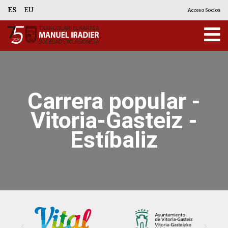
ES
EU
Acceso Socios
Carrera popular -
Vitoria-Gasteiz -
Estíbaliz
‹
›