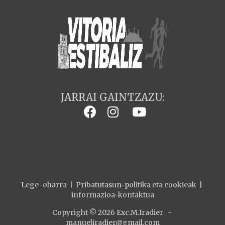
JARRAI GAINTZAZU:
Lege-oharra
|
Pribatutasun-politika eta cookieak
|
informazioa-kontaktua
Copyright © 2026 Exc.M.Iradier -
manueliradier@gmail.com