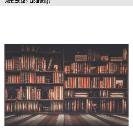
Serbitzuak
>
Liburutegi